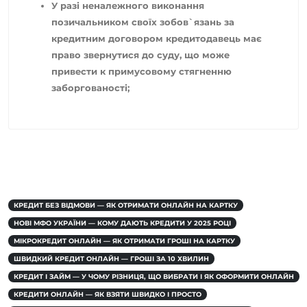
У разі неналежного виконання
позичальником своїх зобов`язань за
кредитним договором кредитодавець має
право звернутися до суду, що може
привести к примусовому стягненню
заборгованості;
КРЕДИТ БЕЗ ВІДМОВИ — ЯК ОТРИМАТИ ОНЛАЙН НА КАРТКУ
НОВІ МФО УКРАЇНИ — КОМУ ДАЮТЬ КРЕДИТИ У 2025 РОЦІ
МІКРОКРЕДИТ ОНЛАЙН — ЯК ОТРИМАТИ ГРОШІ НА КАРТКУ
ШВИДКИЙ КРЕДИТ ОНЛАЙН — ГРОШІ ЗА 10 ХВИЛИН
КРЕДИТ І ЗАЙМ — У ЧОМУ РІЗНИЦЯ, ЩО ВИБРАТИ І ЯК ОФОРМИТИ ОНЛАЙН
КРЕДИТИ ОНЛАЙН — ЯК ВЗЯТИ ШВИДКО І ПРОСТО