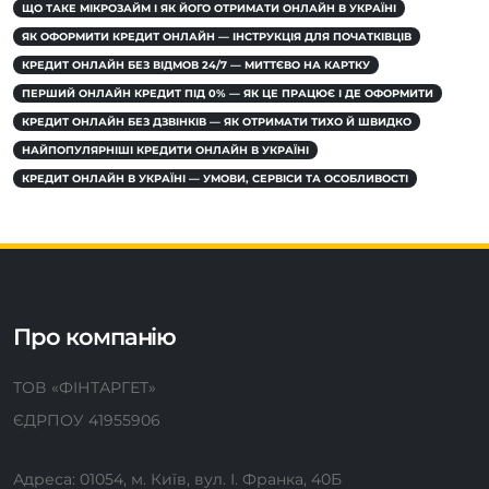
ЩО ТАКЕ МІКРОЗАЙМ І ЯК ЙОГО ОТРИМАТИ ОНЛАЙН В УКРАЇНІ
ЯК ОФОРМИТИ КРЕДИТ ОНЛАЙН — ІНСТРУКЦІЯ ДЛЯ ПОЧАТКІВЦІВ
КРЕДИТ ОНЛАЙН БЕЗ ВІДМОВ 24/7 — МИТТЄВО НА КАРТКУ
ПЕРШИЙ ОНЛАЙН КРЕДИТ ПІД 0% — ЯК ЦЕ ПРАЦЮЄ І ДЕ ОФОРМИТИ
КРЕДИТ ОНЛАЙН БЕЗ ДЗВІНКІВ — ЯК ОТРИМАТИ ТИХО Й ШВИДКО
НАЙПОПУЛЯРНІШІ КРЕДИТИ ОНЛАЙН В УКРАЇНІ
КРЕДИТ ОНЛАЙН В УКРАЇНІ — УМОВИ, СЕРВІСИ ТА ОСОБЛИВОСТІ
Про компанію
ТОВ «ФІНТАРГЕТ»
ЄДРПОУ 41955906
Адреса: 01054, м. Київ, вул. І. Франка, 40Б