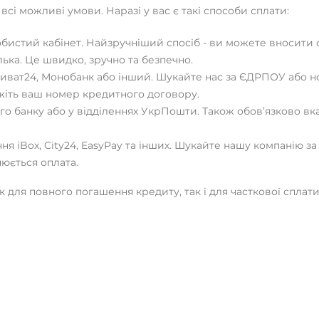
сі можливі умови. Наразі у вас є такі способи сплати:
истий кабінет. Найзручніший спосіб - ви можете вносити опл
лька. Це швидко, зручно та безпечно.
риват24, Монобанк або інший. Шукайте нас за ЄДРПОУ або н
жіть ваш номер кредитного договору.
якого банку або у відділеннях УкрПошти. Також обов’язково 
ня iBox, City24, EasyPay та інших. Шукайте нашу компанію з
юється оплата.
як для повного погашення кредиту, так і для часткової сплати