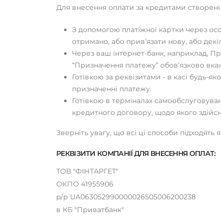
Для внесення оплати за кредитами створені в
З допомогою платіжної картки через особ
отримано, або прив’язати нову, або декі
Через ваш інтернет-банк, наприклад, П
“Призначення платежу” обов’язково вка
Готівкою за реквізитами - в касі будь-
призначенні платежу.
Готівкою в терміналах самообслуговуван
кредитного договору, щодо якого здійсн
Зверніть увагу, що всі ці способи підходять 
РЕКВІЗИТИ КОМПАНІЇ ДЛЯ ВНЕСЕННЯ ОПЛАТ:
ТОВ "ФІНТАРГЕТ"
ОКПО 41955906
p/р UA063052990000026505006200238
в КБ "Приватбанк"