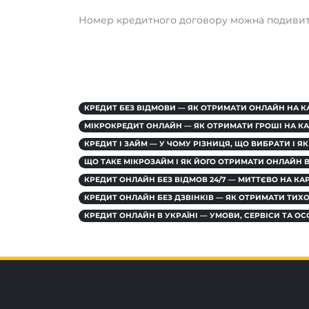
Номер кредитного договору можна подивити
КРЕДИТ БЕЗ ВІДМОВИ — ЯК ОТРИМАТИ ОНЛАЙН НА К
МІКРОКРЕДИТ ОНЛАЙН — ЯК ОТРИМАТИ ГРОШІ НА К
КРЕДИТ І ЗАЙМ — У ЧОМУ РІЗНИЦЯ, ЩО ВИБРАТИ І 
ЩО ТАКЕ МІКРОЗАЙМ І ЯК ЙОГО ОТРИМАТИ ОНЛАЙН В
КРЕДИТ ОНЛАЙН БЕЗ ВІДМОВ 24/7 — МИТТЄВО НА КА
КРЕДИТ ОНЛАЙН БЕЗ ДЗВІНКІВ — ЯК ОТРИМАТИ ТИХ
КРЕДИТ ОНЛАЙН В УКРАЇНІ — УМОВИ, СЕРВІСИ ТА О