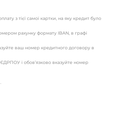
ату з тієї самої картки, на яку кредит було
омером рахунку формату IBAN, в графі
вказуйте ваш номер кредитного договору в
а ЄДРПОУ і обов’язково вказуйте номер
.