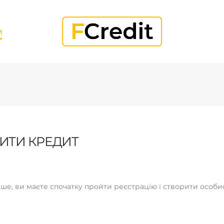
И
ИТИ КРЕДИТ
е, ви маєте спочатку пройти реєстрацію і створити особис