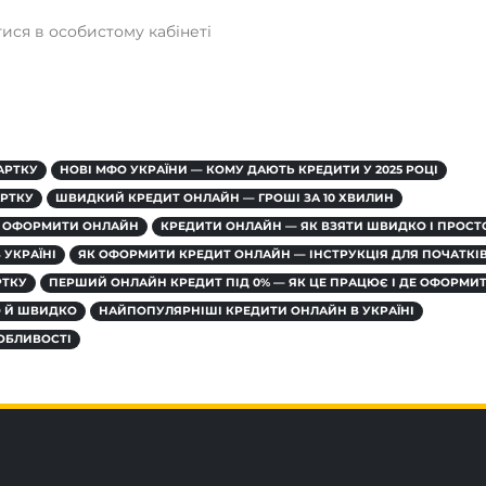
ся в особистому кабінеті
АРТКУ
НОВІ МФО УКРАЇНИ — КОМУ ДАЮТЬ КРЕДИТИ У 2025 РОЦІ
АРТКУ
ШВИДКИЙ КРЕДИТ ОНЛАЙН — ГРОШІ ЗА 10 ХВИЛИН
ЯК ОФОРМИТИ ОНЛАЙН
КРЕДИТИ ОНЛАЙН — ЯК ВЗЯТИ ШВИДКО І ПРОСТ
 УКРАЇНІ
ЯК ОФОРМИТИ КРЕДИТ ОНЛАЙН — ІНСТРУКЦІЯ ДЛЯ ПОЧАТКІ
РТКУ
ПЕРШИЙ ОНЛАЙН КРЕДИТ ПІД 0% — ЯК ЦЕ ПРАЦЮЄ І ДЕ ОФОРМИ
О Й ШВИДКО
НАЙПОПУЛЯРНІШІ КРЕДИТИ ОНЛАЙН В УКРАЇНІ
СОБЛИВОСТІ