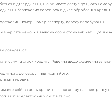
биться підтвердження, що ви маєте доступ до цього номер
ходження безпекових перевірок під час оброблення кредитн
й податковий номер, номер паспорту, адресу перебування.
ми зберігатимемо їх в вашому особистому кабінеті, щоб ви 
вам доведеться:
рати суму та строк кредиту. Рішення щодо схвалення заявки
дитного договору і підписати його;
отримати кредит.
римаєте свій взірець кредитного договору на електронну 
 допомогою електронних листів та смс.