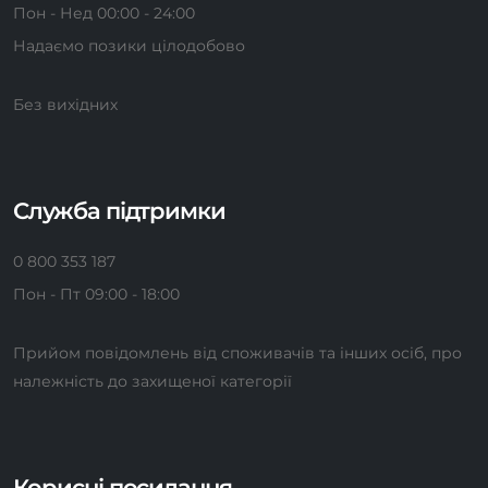
Пон - Нед 00:00 - 24:00
Надаємо позики цілодобово
Без вихідних
Служба підтримки
0 800 353 187
Пон - Пт 09:00 - 18:00
Прийом повідомлень від споживачів та інших осіб, про
належність до захищеної категорії
Корисні посилання