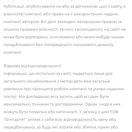
публікації, опублікованій на або за допомогою цього сайту, є
власністю компанії або право на її використання надано
компанії автором. Всі дані захищені авторським правом та
іншими правами власності. Нічого з розміщеного на сайті не
може бути відтворено, скопійовано або яким-небудь чином
продубльовано без попереднього письмового дозволу
компанії.
Відмова від відповідальності:
Інформація, що міститься на сайті, надається лише для
загального ознайомлення з метою дати вам загальне
уявлення про принципи роботи компанії та умови надання
послуг. Ми докладаємо всіх зусиль, щоб всі дані були
максимально точними та достовірними. Однак, іноді в них
можуть бути помилки або неточності. У зв'язку з цим ТОВ
“Фінтаргет” знімає з себе всю відповідальність, явну або
передбачувану, за будь-які втрати або збитки, прямі або