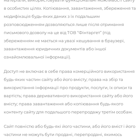
матеріали, використовувати функціональні можливості сайту
в особистих цілях. Копіювання, завантаження, збереження та
модифікація будь-яких даних з їх подальшим
розповсюдженням дозволяються лише після отримання
письмового дозволу на це від ТОВ “Фінтаргет” (під
збереженням не мається на увазі кешування в браузері,
завантаження юридичних документів або іншої
ознайомлювальної інформації).
Доступ не включає в себе права комерційного використання
будь-яких частин сайту або його вмісту; права на збір та
використання інформації про продукти, послуги, їх описи та
вартість; права деривативного використання сайту або його
вмісту; права завантаження або копіювання будь-якого
контенту сайту для подальшого перепродажу третім особам.
Сайт повністю або будь-які його частини, або його вміст і його
частини не можуть бути продані, перепродані, якимось