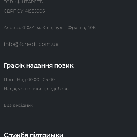
ТОВ «ФІНТАРГЕТ»
ЄДРПОУ 41955906
Адреса: 01054, м. Київ, вул. І. Франка, 40Б
info@fcredit.com.ua
Графік надання позик
Пон - Нед 00:00 - 24:00
Надаємо позики цілодобово
Без вихідних
Служба підтримки